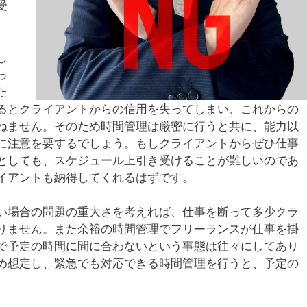
受
し
っ
た
るとクライアントからの信用を失ってしまい、これからの
ねません。そのため時間管理は厳密に行うと共に、能力以
に注意を要するでしょう。もしクライアントからぜひ仕事
としても、スケジュール上引き受けることが難しいのであ
イアントも納得してくれるはずです。
い場合の問題の重大さを考えれば、仕事を断って多少クラ
りません。また余裕の時間管理でフリーランスが仕事を掛
で予定の時間に間に合わないという事態は往々にしてあり
め想定し、緊急でも対応できる時間管理を行うと、予定の