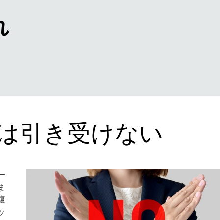
れ
は引き受けない
一
ま
複
ッ